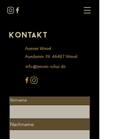
Kontakt
Auesee Wesel
​Auedamm
39. 46487
Wesel
info@jensen-schur.de
Vorname
Nachname